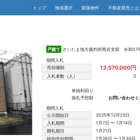
トップ
地域選択
競落物件
不動産競売とは
戸建て
さいたま地方裁判所熊谷支部 令和07年(
期間入札
13,570,000円
売却価額
5
入札者数（人）
単純利回り
落札予想額
お問い合わせく
期間入札
2025年12月23日
公示開始日
1月7日 〜 1月14日
入札期間
1月21日
開札期日
1月26日 〜 1月30日
特別売却期間