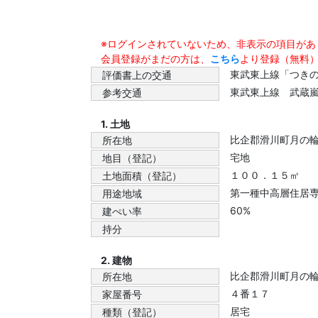
※ログインされていないため、非表示の項目があ
会員登録がまだの方は、
こちら
より登録（無料
東武東上線「つき
評価書上の交通
東武東上線 武蔵
参考交通
1. 土地
比企郡滑川町月の
所在地
宅地
地目（登記）
１００．１５㎡
土地面積（登記）
第一種中高層住居
用途地域
60%
建ぺい率
持分
2. 建物
比企郡滑川町月の
所在地
４番１７
家屋番号
居宅
種類（登記）