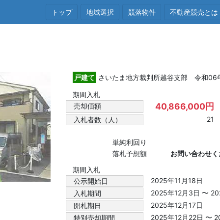
トップ
地域選択
競落物件
不動産競売とは
戸建て
さいたま地方裁判所越谷支部 令和06年(
期間入札
40,866,000円
売却価額
21
入札者数（人）
単純利回り
落札予想額
お問い合わせく
期間入札
2025年11月18日
公示開始日
2025年12月3日 〜 2
入札期間
2025年12月17日
開札期日
2025年12月22日 〜 
特別売却期間