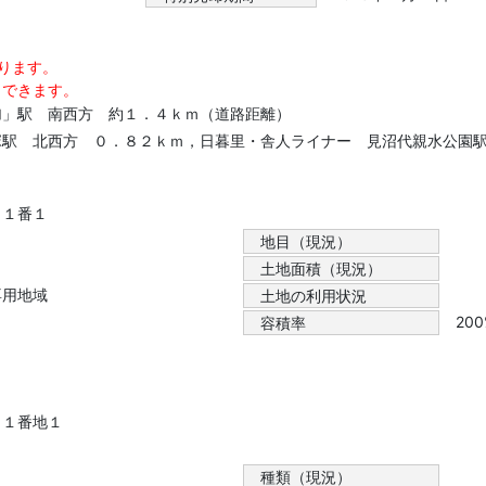
ります。
）できます。
加」駅 南西方 約１．４ｋｍ（道路距離）
塚駅 北西方 ０．８２ｋｍ，日暮里・舎人ライナー 見沼代親水公園
２１番１
地目（現況）
土地面積（現況）
専用地域
土地の利用状況
20
容積率
２１番地１
種類（現況）