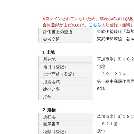
※ログインされていないため、非表示の項目があ
会員登録がまだの方は、
こちら
より登録（無料
東武伊勢崎線「草
評価書上の交通
東武伊勢崎線 谷
参考交通
1. 土地
草加市氷川町１８
所在地
宅地
地目（登記）
１３９．２０㎡
土地面積（登記）
第一種中高層住居
用途地域
60%
建ぺい率
持分
2. 建物
草加市氷川町１８
所在地
１８２１番１
家屋番号
居宅
種類（登記）