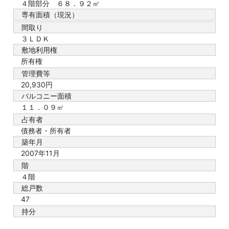
４階部分 ６８．９２㎡
専有面積（現況）
間取り
３ＬＤＫ
敷地利用権
所有権
管理費等
20,930円
バルコニー面積
１１．０９㎡
占有者
債務者・所有者
築年月
2007年11月
階
４階
総戸数
47
持分