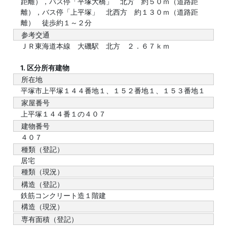
距離），バス停「平塚大橋」 北方 約５０ｍ（道路距
離），バス停「上平塚」 北西方 約１３０ｍ（道路距
離） 徒歩約１～２分
参考交通
ＪＲ東海道本線 大磯駅 北方 ２．６７ｋｍ
1. 区分所有建物
所在地
平塚市上平塚１４４番地１、１５２番地１、１５３番地１
家屋番号
上平塚１４４番１の４０７
建物番号
４０７
種類（登記）
居宅
種類（現況）
構造（登記）
鉄筋コンクリート造１階建
構造（現況）
専有面積（登記）