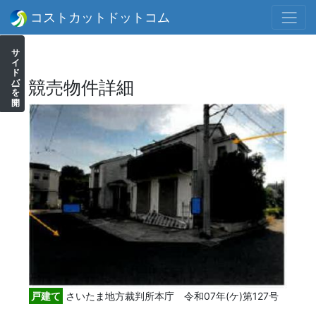
コストカットドットコム
サイドバーを開く
競売物件詳細
戸建て
さいたま地方裁判所本庁 令和07年(ケ)第127号