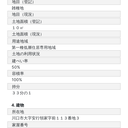
地目（登記）
雑種地
地目（現況）
土地面積（登記）
１０㎡
土地面積（現況）
用途地域
第一種低層住居専用地域
土地の利用状況
建ぺい率
50%
容積率
100%
持分
３３分の１
4. 建物
所在地
川口市大字安行領家字前１１３番地３
家屋番号