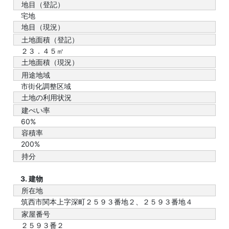
地目（登記）
宅地
地目（現況）
土地面積（登記）
２３．４５㎡
土地面積（現況）
用途地域
市街化調整区域
土地の利用状況
建ぺい率
60%
容積率
200%
持分
3. 建物
所在地
筑西市関本上字深町２５９３番地２、２５９３番地４
家屋番号
２５９３番２