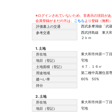
※ログインされていないため、非表示の項目があ
会員登録がまだの方は、
こちら
より登録（無料
西武多摩湖線「武
評価書上の交通
西武拝島線 東大
参考交通
２ｋｍ
1. 土地
東大和市仲原一丁
所在地
宅地
地目（登記）
４７．１６㎡
土地面積（登記）
第二種中高層住居
用途地域
60% 50%
建ぺい率
持分
2. 土地
東大和市仲原一丁
所在地
宅地
地目（登記）