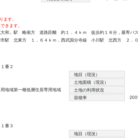
ります。
）できます。
蔵大和」駅 略南方 道路距離 約１．４ｋｍ 徒歩約１８分，最寄バ
和市駅 北東方 １．６４ｋｍ，西武国分寺線 小川駅 北西方 ２．
目１番２
地目（現況）
土地面積（現況）
専用地域第一種低層住居専用地域
土地の利用状況
20
容積率
目１番３
地目（現況）