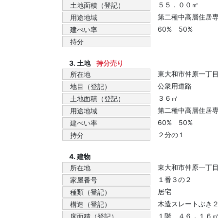
５５．００㎡
土地面積（登記）
第二種中高層住居
用途地域
60% 50%
建ぺい率
持分
3. 土地
持分売り
東大和市仲原一丁
所在地
公衆用道路
地目（登記）
３６㎡
土地面積（登記）
第二種中高層住居
用途地域
60% 50%
建ぺい率
２分の１
持分
4. 建物
東大和市仲原一丁
所在地
１番３の２
家屋番号
居宅
種類（登記）
木造スレートぶき
構造（登記）
１階 ４６．１６
床面積（登記）