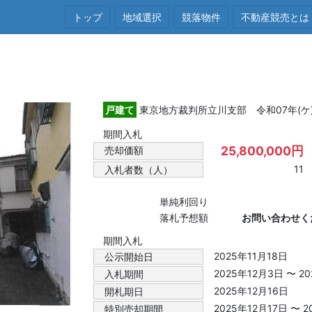
トップ
地域選択
競落物件
不動産競売とは
戸建て
東京地方裁判所立川支部 令和07年(ケ)
期間入札
25,800,000円
売却価額
11
入札者数（人）
単純利回り
落札予想額
お問い合わせく
期間入札
2025年11月18日
公示開始日
2025年12月3日 〜 2
入札期間
2025年12月16日
開札期日
2025年12月17日 〜 
特別売却期間