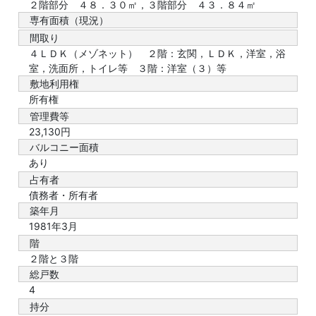
２階部分 ４８．３０㎡，３階部分 ４３．８４㎡
専有面積（現況）
間取り
４ＬＤＫ（メゾネット） ２階：玄関，ＬＤＫ，洋室，浴
室，洗面所，トイレ等 ３階：洋室（３）等
敷地利用権
所有権
管理費等
23,130円
バルコニー面積
あり
占有者
債務者・所有者
築年月
1981年3月
階
２階と３階
総戸数
4
持分