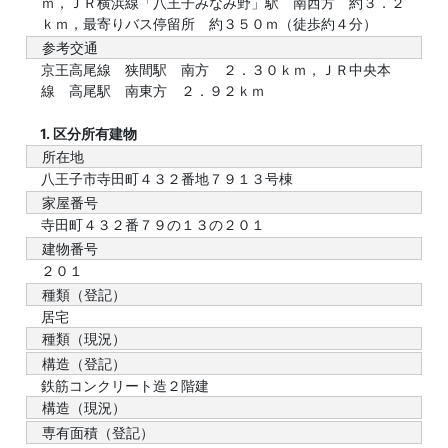
ｍ，ＪＲ横浜線「八王子みなみ野」駅 南西方 約３．２
ｋｍ，最寄りバス停留所 約３５０ｍ（徒歩約４分）
参考交通
京王高尾線 狭間駅 南方 ２．３０ｋｍ，ＪＲ中央本
線 高尾駅 南東方 ２．９２ｋｍ
1. 区分所有建物
所在地
八王子市寺田町４３２番地７９１３号棟
家屋番号
寺田町４３２番７９の１３の２０１
建物番号
２０１
種類（登記）
居宅
種類（現況）
構造（登記）
鉄筋コンクリート造２階建
構造（現況）
専有面積（登記）