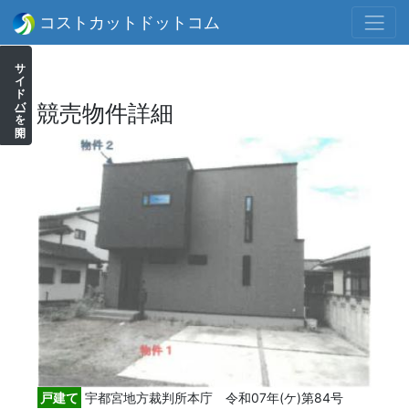
コストカットドットコム
サイドバーを開く
競売物件詳細
戸建て
宇都宮地方裁判所本庁 令和07年(ケ)第84号